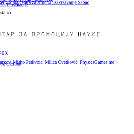
Pet godina centra za stručno usavršavanje Šabac
la i instalacije
stanci
iSPEX
arkov
,
Misho Petkvoic
,
Milica Cvetković
,
PhysicsGames.me
og telefona