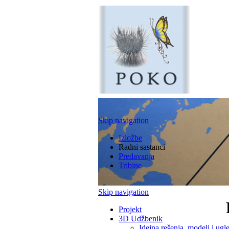
Skip navigation
Izložbe
Radni sastanci
Predavanja
Tribine
Skip navigation
Projekt
3D Udžbenik
Idejna rešenja, modeli i ugle