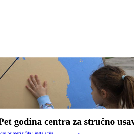
Pet godina centra za stručno us
dni primeri učila i instalacija